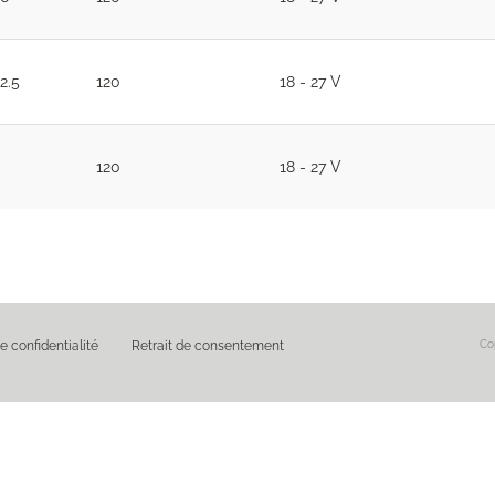
2.5
120
18 - 27 V
120
18 - 27 V
e confidentialité
Retrait de consentement
Cop