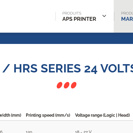
PRODUITS
PRODU
APS PRINTER
MAR
/ HRS SERIES 24 VOL
width (mm)
Printing speed (mm/s)
Voltage range (Logic | Head)
66
120
18 - 27 V