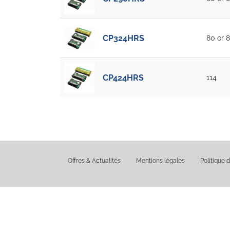
CP324HRS
80 or 8
CP424HRS
114
Offres & Actualités
Mentions légales
Politique d