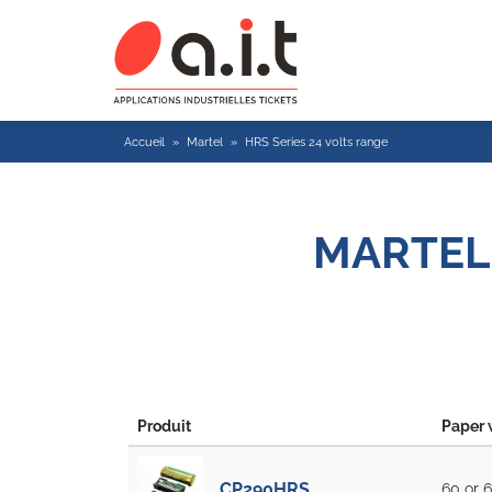
Accueil
»
Martel
»
HRS Series 24 volts range
MARTEL 
Produit
Paper 
CP290HRS
60 or 