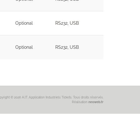
Optional
RS232, USB
Optional
RS232, USB
yright © 2026 A.I.T. Application Industriels Tickets. Tous droits réservés.
Réalisation
neoweb.fr