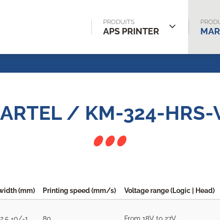
PRODUITS
PRODU
APS PRINTER
MAR
ARTEL / KM-324-HRS-
width (mm)
Printing speed (mm/s)
Voltage range (Logic | Head)
2.5 +0/-1
80
From 18V to 27V