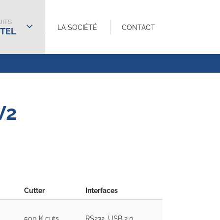
ITS
LA SOCIÉTÉ
CONTACT
TEL
V2
Cutter
Interfaces
500 K cuts
RS232, USB 2.0