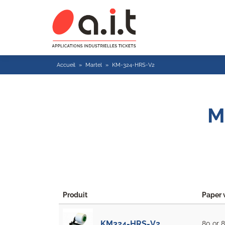
Accueil
»
Martel
»
KM-324-HRS-V2
M
Produit
Paper 
KM324-HRS-V2
80 or 8