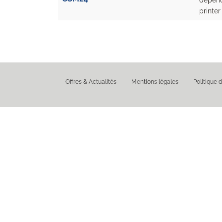
depend
printe
Offres & Actualités
Mentions légales
Politique d