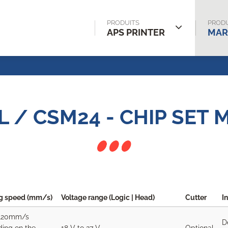
PRODUITS
PRODU
APS PRINTER
MAR
 / CSM24 - CHIP SET
ng speed (mm/s)
Voltage range (Logic | Head)
Cutter
I
 120mm/s
D