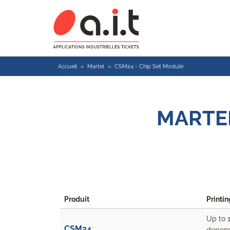
Accueil
»
Martel
»
CSM24 - Chip Set Module
MARTEL
Produit
Printi
Up to
CSM24