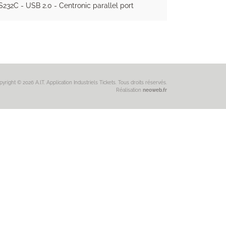
S232C - USB 2.0 - Centronic parallel port
yright © 2026 A.I.T. Application Industriels Tickets. Tous droits réservés.
Réalisation
neoweb.fr