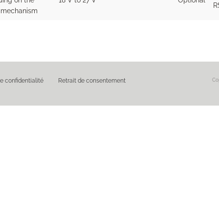
ing on the
18 V to 27 V
Optional
R
r mechanism
e confidentialité
Retrait de consentement
Cop